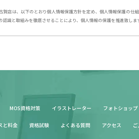
古賀店は、以下のとおり個人情報保護方針を定め、個人情報保護の仕組
の認識と取組みを徹底させることにより、個人情報の保護を推進致しま
の個人情報を正確かつ最新の状態に保ち、個人情報への不正アクセス・
、セキュリティシステムの維持・管理体制の整備・社員教育の徹底等の
の厳重な管理を行ないます。
た個人情報は、当スクールからのご連絡や業務のご案内やご質問に対す
用いたします。
MOS資格対策
イラストレーター
フォトショップ
の開示・提供の禁止
スと料金
資格試験
よくある質問
アクセス
ご
よりお預かりした個人情報を適切に管理し、次のいずれかに該当する場
ん。