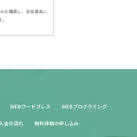
みを構築し、全従業員に
す。
紛失・破損・改ざん・漏
必要な措置を講じ、安全
る回答として、電子メー
WEBワードプレス
WEBプログラミング
入会の流れ
無料体験の申し込み
合を除き、個人情報を第