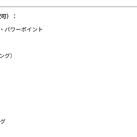
択可）：
・パワーポイント
ング）
ング